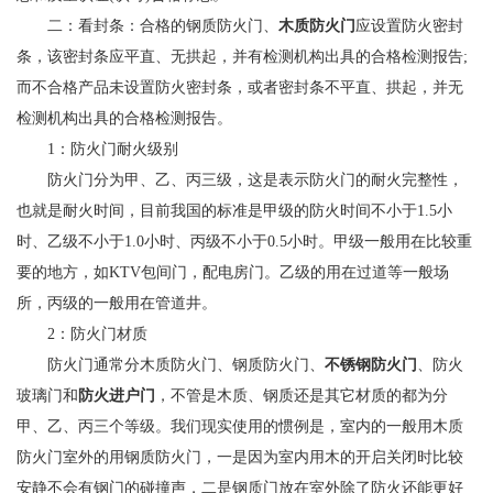
二：看封条：合格的钢质防火门、
木质防火门
应设置防火密封
条，该密封条应平直、无拱起，并有检测机构出具的合格检测报告;
而不合格产品未设置防火密封条，或者密封条不平直、拱起，并无
检测机构出具的合格检测报告。
1：防火门耐火级别
防火门分为甲、乙、丙三级，这是表示防火门的耐火完整性，
也就是耐火时间，目前我国的标准是甲级的防火时间不小于1.5小
时、乙级不小于1.0小时、丙级不小于0.5小时。甲级一般用在比较重
要的地方，如KTV包间门，配电房门。乙级的用在过道等一般场
所，丙级的一般用在管道井。
2：防火门材质
防火门通常分木质防火门、钢质防火门、
不锈钢防火门
、防火
玻璃门和
防火进户门
，不管是木质、钢质还是其它材质的都为分
甲、乙、丙三个等级。我们现实使用的惯例是，室内的一般用木质
防火门室外的用钢质防火门，一是因为室内用木的开启关闭时比较
安静不会有钢门的碰撞声，二是钢质门放在室外除了防火还能更好